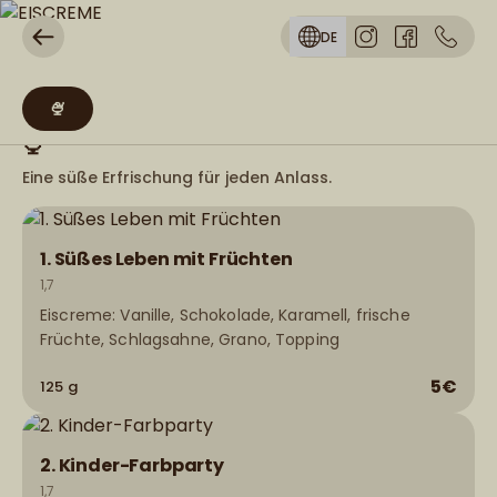
DE
🍨
🍨
Eine süße Erfrischung für jeden Anlass.
1. Süßes Leben mit Früchten
1,7
Eiscreme: Vanille, Schokolade, Karamell, frische
Früchte, Schlagsahne, Grano, Topping
5€
125 g
2. Kinder-Farbparty
1,7