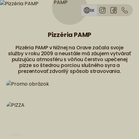
Skip to menu
SK
Pizzéria PAMP
Pizzéria PAMP v Nižnej na Orave začala svoje
služby v roku 2009 a neustále má záujem vytvárať
pulzujúcu atmosféru s vôňou čerstvo upečenej
pizze so štedrou porciou slušného syra a
prezentovať zdvorilý spôsob stravovania.
PIZZA