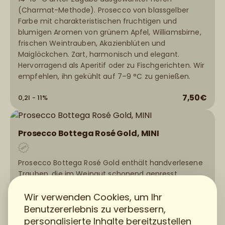
(Charmat-Methode). Prosecco von blassgelber
Farbe mit charakteristischen fruchtigen und
blumigen Aromen von grünem Apfel, Williamsbirne,
frischen Weintrauben, Akazienblüten und
Maiglöckchen. Zart, harmonisch und elegant.
Hervorragend als Aperitif oder zu Fischgerichten. Wir
empfehlen, ihn gekühlt auf 7–9 °C zu genießen.
7,50€
0,2l - 11%
Prosecco Bottega Rosé Gold, MINI
Prosecco Bottega Rosé Gold enthält handverlesene
Trauben, die im Weingut schonend gepresst
werden. Er wird ausschließlich aus Pinot Nero-
Trauben hergestellt. Es zeichnet sich durch eine
Wir verwenden Cookies, um Ihr
zarte rosa Farbe und eine elegante Perlage aus. Das
Benutzererlebnis zu verbessern,
Aroma ist intensiv, komplex mit Noten von Blumen,
personalisierte Inhalte bereitzustellen